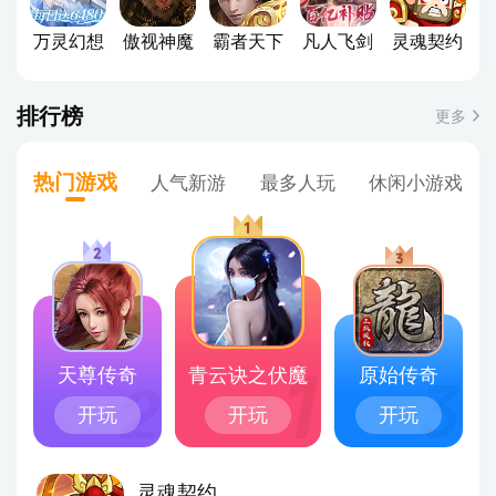
万灵幻想
傲视神魔
霸者天下
凡人飞剑
灵魂契约
排行榜
更多
热门游戏
人气新游
最多人玩
休闲小游戏
天尊传奇
青云诀之伏魔
原始传奇
开玩
开玩
开玩
4
灵魂契约