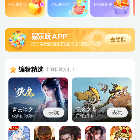
编辑精选
小编私藏安利！
青云诀之...
无名之辈
去玩
去玩
经典仙侠续作
开局送千抽，...