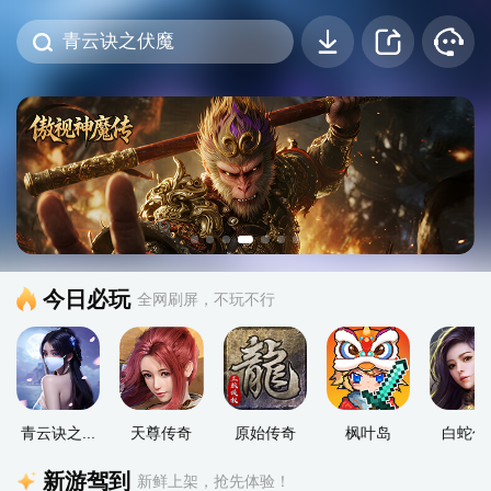
今日必玩
全网刷屏，不玩不行
青云诀之...
天尊传奇
原始传奇
枫叶岛
白蛇传
新游驾到
新鲜上架，抢先体验！