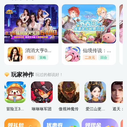
消消大亨0...
仙境传说：...
模拟
策略
二次元
回合
玩家神作
玩过的都说好！
冒险王3...
咻咻咻军团
傲视神魔传
爱江山更...
遮天：帝.