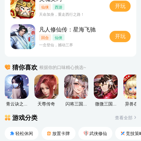
开玩
仙侠
西游
天命加身，重走西行之路！
5
凡人修仙传：星海飞驰
开玩
回合
仙侠
一念登仙，撼动三界
猜你喜欢
根据你的口味精心挑选~
青云诀之...
天尊传奇
闪将三国...
微微三国...
异兽在山.
游戏分类
查看全部
轻松休闲
放置卡牌
武侠修仙
竞技策