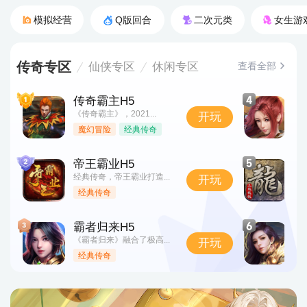
模拟经营
Q版回合
二次元类
女生游
传奇专区
查看全部
仙侠专区
休闲专区
传奇霸主H5
天
《传奇霸主》，2021...
全
开玩
魔幻冒险
经典传奇
帝王霸业H5
原
经典传奇，帝王霸业打造...
《
开玩
经典传奇
霸者归来H5
白
《霸者归来》融合了极高...
白
开玩
经典传奇