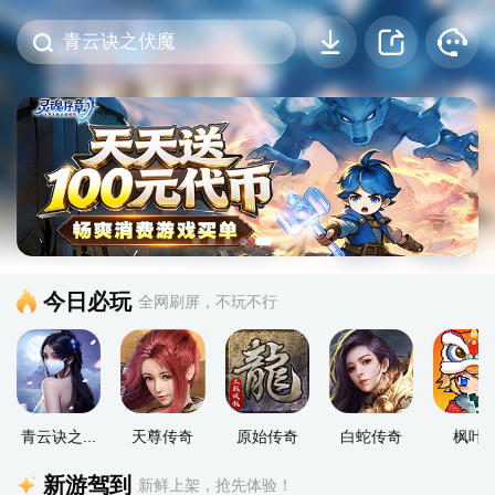
今日必玩
全网刷屏，不玩不行
青云诀之...
天尊传奇
原始传奇
白蛇传奇
枫叶
新游驾到
新鲜上架，抢先体验！