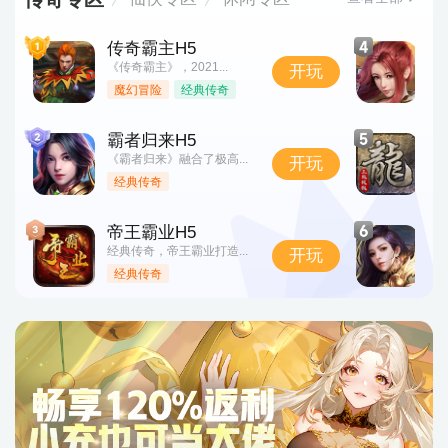
传奇霸主H5
天
《传奇霸主》，2021...
全
开玩
魔幻冒险
经典传奇
霸者归来H5
原
《霸者归来》融合了极高...
《
开玩
经典传奇
帝王霸业H5
白
经典传奇，帝王霸业打造...
白
开玩
经典传奇