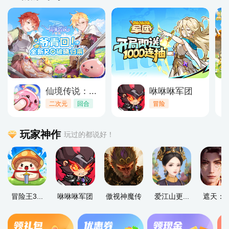
仙境传说：...
咻咻咻军团
二次元
回合
冒险
玩家神作
玩过的都说好！
冒险王3...
咻咻咻军团
傲视神魔传
爱江山更...
遮天：帝.