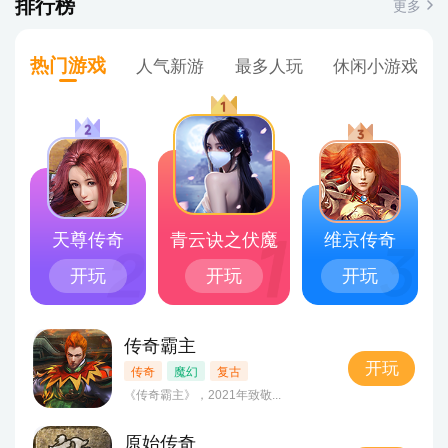
排行榜
更多
热门游戏
人气新游
最多人玩
休闲小游戏
天尊传奇
青云诀之伏魔
维京传奇
开玩
开玩
开玩
4
传奇霸主
开玩
传奇
魔幻
复古
《传奇霸主》，2021年致敬...
5
原始传奇