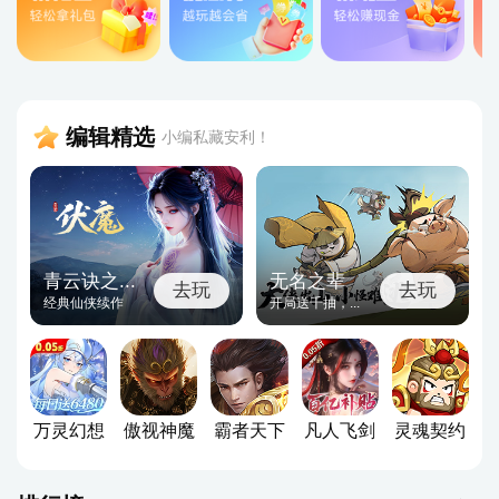
编辑精选
小编私藏安利！
青云诀之...
无名之辈
去玩
去玩
经典仙侠续作
开局送千抽，...
万灵幻想
傲视神魔
霸者天下
凡人飞剑
灵魂契约