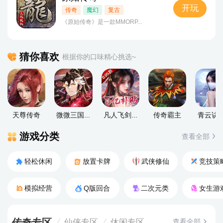
开玩
传奇
魔幻
复古
《原始传奇》是一款MMORP...
猜你喜欢
根据你的口味精心挑选~
天尊传奇
微微三国...
凡人飞剑...
传奇霸主
青云诀之.
游戏分类
查看全部
轻松休闲
放置卡牌
武侠修仙
竞技策
模拟经营
Q版回合
二次元类
女生游
传奇专区
查看全部
仙侠专区
休闲专区