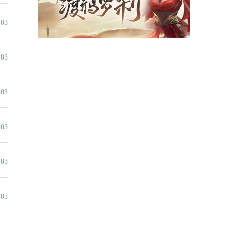
-03
-03
-03
-03
-03
-03